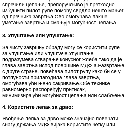
спречили цепање, препоручљиво је претходно
избушити пилот рупе помоћу сврдла нешто мањег
од пречника завртња.Ово омогућава лакше
уметање завртња и смањује могућност цепања.
3. Упуштање или упуштање:
За чисту завршну обраду могу се користити рупе
за упуштање или упуштаче.Упуштање
подразумева стварање конусног жлеба тако да је
глава завртња испод површине МДФ-а.Развртање,
с друге стране, повећава пилот рупу како би се у
потпуности прилагодила глава завртња,
омогућавајући њено сакривање.Обе технике
равномерно распоређују притисак,
минимизирајући могућност цепања или слабљења.
4. Користите лепак за дрво:
Увођење лепка за дрво може значајно повећати
снагу држања МДФ вијака.Користите четку или