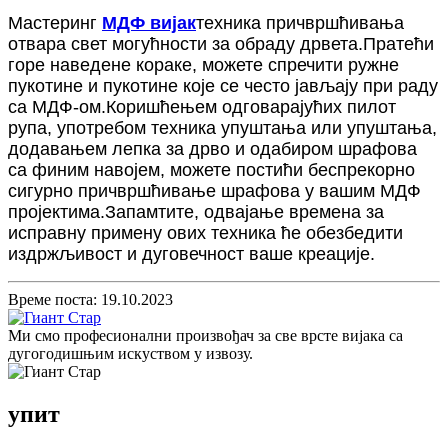
Мастеринг
МДФ вијак
техника причвршћивања
отвара свет могућности за обраду дрвета.Пратећи
горе наведене кораке, можете спречити ружне
пукотине и пукотине које се често јављају при раду
са МДФ-ом.Коришћењем одговарајућих пилот
рупа, употребом техника упуштања или упуштања,
додавањем лепка за дрво и одабиром шрафова
са финим навојем, можете постићи беспрекорно
сигурно причвршћивање шрафова у вашим МДФ
пројектима.Запамтите, одвајање времена за
исправну примену ових техника ће обезбедити
издржљивост и дуговечност ваше креације.
Време поста: 19.10.2023
Ми смо професионални произвођач за све врсте вијака са
дугогодишњим искуством у извозу.
упит