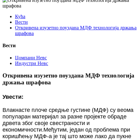
Кућа
Вести
Откривена изузетно поуздана МДФ технологија држања
шрафова
Вести
Цомпани Невс
Индустри Невс
Откривена изузетно поуздана МДФ технологија
држања шрафова
Увести:
Влакнасте плоче средње густине (МДФ) су веома
популаран материјал за разне пројекте обраде
дрвета због своје свестраности и
економичности.Међутим, један од проблема при
коришћењу МДФ-а је тај што може лако да пукне