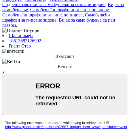
Сидрени завртњи за само бушење за гипсане зидове
,
Вијак за
само бушење
,
Самобушећи шрафови за гипсане плоче
,
Самобушећи шрафови за гипсане зидове
,
Самобушећи
шрафови за гипсане зидове
,
Вијак за само бушење са пан
главом
,
Шаљи имејл
+8613682126992
Гиант Стар
Вхатсапп
Вецхат
x