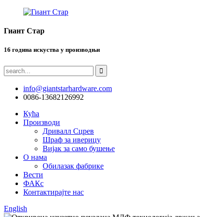
Гиант Стар
16 година искуства у производњи
info@giantstarhardware.com
0086-13682126992
Кућа
Производи
Дривалл Сцрев
Шраф за иверицу
Вијак за само бушење
О нама
Обилазак фабрике
Вести
ФАКс
Контактирајте нас
English