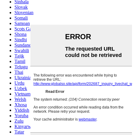
Sinhala
Slovak
Slovenian
Somali
Samoan
Scots Gaelic
Shona
Sindhi
Sundanese
Swahili
Tajik
Tamil
Telugu
Thai
Ukrainian
Urdu
Uzbek
Vietnamese
Welsh
Xhosa
Yiddish
Yoruba
Zulu
Kinyarwanda
Tatar