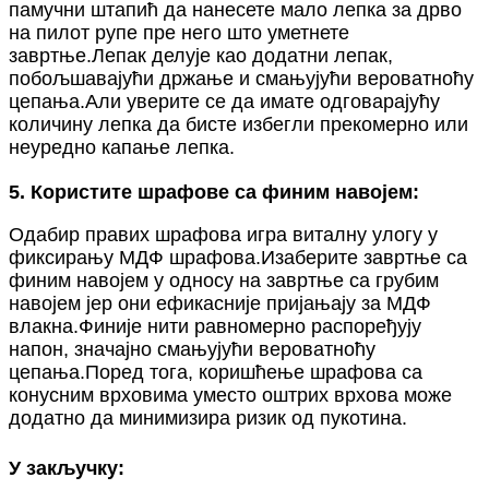
памучни штапић да нанесете мало лепка за дрво
на пилот рупе пре него што уметнете
завртње.Лепак делује као додатни лепак,
побољшавајући држање и смањујући вероватноћу
цепања.Али уверите се да имате одговарајућу
количину лепка да бисте избегли прекомерно или
неуредно капање лепка.
5. Користите шрафове са финим навојем:
Одабир правих шрафова игра виталну улогу у
фиксирању МДФ шрафова.Изаберите завртње са
финим навојем у односу на завртње са грубим
навојем јер они ефикасније пријањају за МДФ
влакна.Финије нити равномерно распоређују
напон, значајно смањујући вероватноћу
цепања.Поред тога, коришћење шрафова са
конусним врховима уместо оштрих врхова може
додатно да минимизира ризик од пукотина.
У закључку: