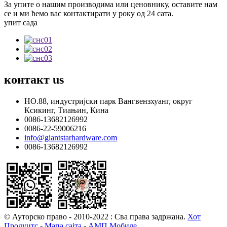
За упите о нашим производима или ценовнику, оставите нам
се и ми ћемо вас контактирати у року од 24 сата.
упит сада
контакт
us
НО.88, индустријски парк Вангвензхуанг, округ
Ксикинг, Тиањин, Кина
0086-13682126992
0086-22-59006216
info@giantstarhardware.com
0086-13682126992
© Ауторско право - 2010-2022 : Сва права задржана.
Хот
Продуцтс
-
Мапа сајта
-
АМП Мобиле