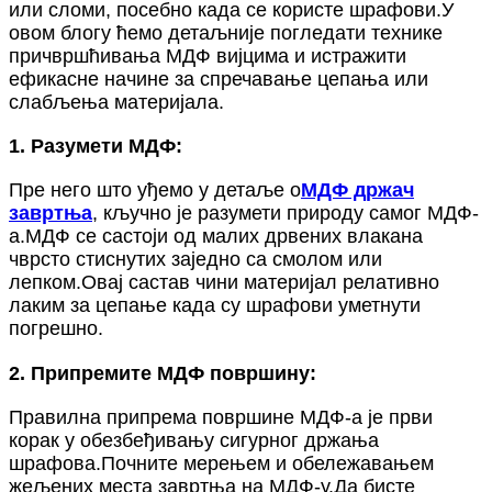
или сломи, посебно када се користе шрафови.У
овом блогу ћемо детаљније погледати технике
причвршћивања МДФ вијцима и истражити
ефикасне начине за спречавање цепања или
слабљења материјала.
1. Разумети МДФ:
Пре него што уђемо у детаље о
МДФ држач
завртња
, кључно је разумети природу самог МДФ-
а.МДФ се састоји од малих дрвених влакана
чврсто стиснутих заједно са смолом или
лепком.Овај састав чини материјал релативно
лаким за цепање када су шрафови уметнути
погрешно.
2. Припремите МДФ површину:
Правилна припрема површине МДФ-а је први
корак у обезбеђивању сигурног држања
шрафова.Почните мерењем и обележавањем
жељених места завртња на МДФ-у.Да бисте